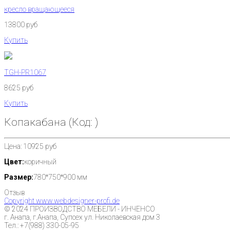
кресло вращающееся
13800 руб
Купить
TGH-PR1067
8625 руб
Купить
Копакабана
(Код:
)
Цена:
10925 руб
Цвет:
коричный
Размер:
780*750*900 мм
Отзыв
Copyright www.webdesigner-profi.de
© 2024 ПРОИЗВОДСТВО МЕБЕЛИ - ИНЧЕНСО
г. Анапа, г.Анапа, Супсех ул. Николаевская дом 3
Тел.: +7(988) 330-05-95