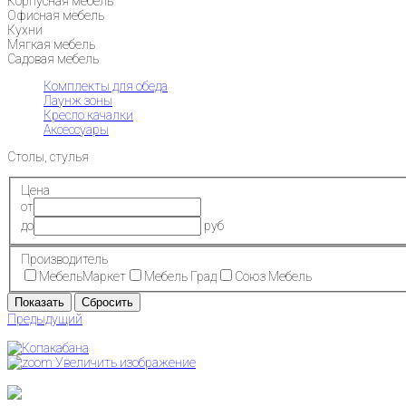
Корпусная мебель
Офисная мебель
Кухни
Мягкая мебель
Садовая мебель
Комплекты для обеда
Лаунж зоны
Кресло качалки
Аксессуары
Столы, стулья
Цена
от
до
руб
Производитель
МебельМаркет
Мебель Град
Союз Мебель
Предыдущий
Увеличить изображение