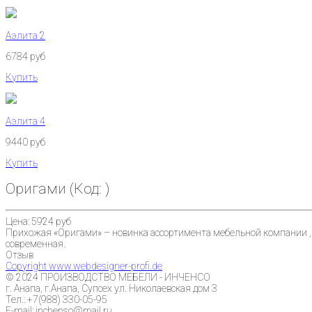
Аэлита 2
6784 руб
Купить
Аэлита 4
9440 руб
Купить
Оригами
(Код:
)
Цена:
5924 руб
Прихожая «Оригами» – новинка ассортимента мебельной компании , д
современная.
Отзыв
Copyright www.webdesigner-profi.de
© 2024 ПРОИЗВОДСТВО МЕБЕЛИ - ИНЧЕНСО
г. Анапа, г.Анапа, Супсех ул. Николаевская дом 3
Тел.: +7(988) 330-05-95
E-mail: inchenso@mail.ru