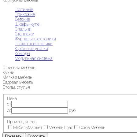
Корпусная мебель
Гостиные
Прихожие
Детские
Шкафы-купе
Спальни
Стеллажи
Журнальные столики
Туалетные столики
Кухонные уголки
Комоды
Модульная система
Офисная мебель
Кухни
Мягкая мебель
Садовая мебель
Столы, стулья
Цена
от
до
руб
Производитель
МебельМаркет
Мебель Град
Союз Мебель