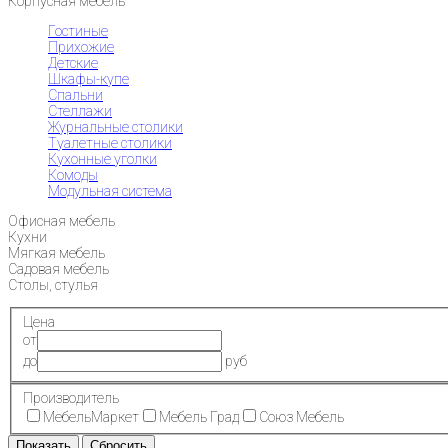
Корпусная мебель
Гостиные
Прихожие
Детские
Шкафы-купе
Спальни
Стеллажи
Журнальные столики
Туалетные столики
Кухонные уголки
Комоды
Модульная система
Офисная мебель
Кухни
Мягкая мебель
Садовая мебель
Столы, стулья
Цена
от
до
руб
Производитель
МебельМаркет
Мебель Град
Союз Мебель