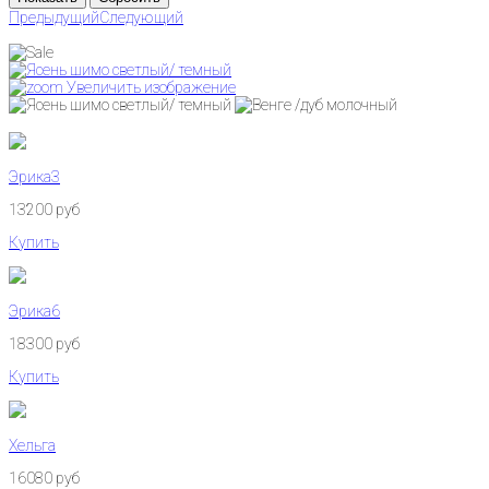
Предыдущий
Следующий
Увеличить изображение
Эрика3
13200 руб
Купить
Эрика6
18300 руб
Купить
Хельга
16080 руб