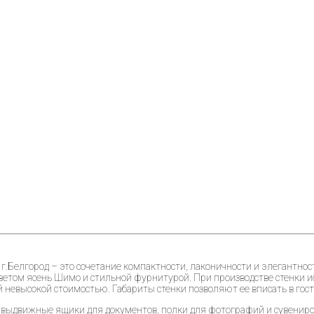
Белгород – это сочетание компактности, лаконичности и элегантности
етом ясень Шимо и стильной фурнитурой. При производстве стенки 
 невысокой стоимостью. Габариты стенки позволяют ее вписать в гос
, выдвижные ящики для документов, полки для фотографий и сувени