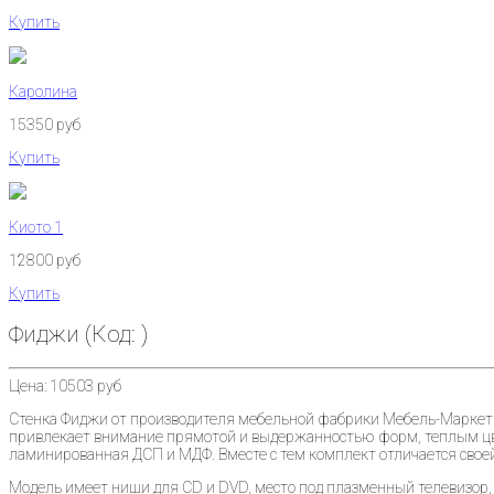
Купить
Каролина
15350 руб
Купить
Киото 1
12800 руб
Купить
Фиджи
(Код:
)
Цена:
10503 руб
Стенка Фиджи от производителя мебельной фабрики Мебель-Маркет г.
привлекает внимание прямотой и выдержанностью форм, теплым цв
ламинированная ДСП и МДФ. Вместе с тем комплект отличается своей
Модель имеет ниши для CD и DVD, место под плазменный телевизор