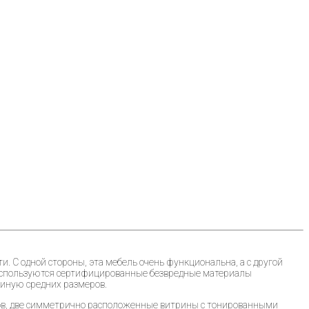
. С одной стороны, эта мебель очень функциональна, а с другой
используются сертифицированные безвредные материалы
тиную средних размеров.
ров, две симметрично расположенные витрины с тонированными