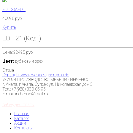
EDT 36\EDT
40020 руб
Купить
EDT 21
(Код:
)
Цена:
22425 руб
Цвет:
дуб новый орех
Отзыв
Copyright www.webdesigner-profi.de
© 2024 ПРОИЗВОДСТВО МЕБЕЛИ - ИНЧЕНСО
г. Анапа, г.Анапа, Супсех ул. Николаевская дом 3
Тел.: +7(988) 330-05-95
E-mail: inchenso@mail.ru
Веб-студия - TEZEN
Главная
Каталог
Акции
Контакты