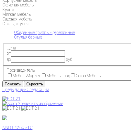
Корпусная мебель
Офисная мебель
Кухни
Мягкая мебель
Садовая мебель
Столы, стулья
Обеденные группы - деревянные
Стулья барные
Цена
от
до
руб
Производитель
МебельМаркет
Мебель Град
Союз Мебель
Предыдущий
Следующий
Увеличить изображение
NNDT 4260 STC